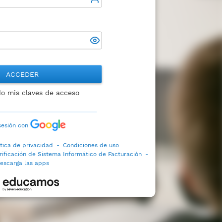
ACCEDER
do mis claves de acceso
 sesión con
ítica de privacidad
-
Condiciones de uso
rificación de Sistema Informático de Facturación
-
escarga las apps