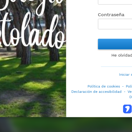
Contraseña
He olvida
Iniciar
Política de cookies
-
Pol
Declaración de accesibilidad
-
Ve
D