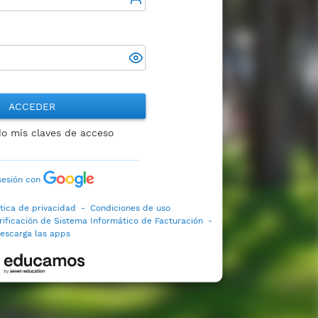
ACCEDER
do mis claves de acceso
 sesión con
ítica de privacidad
-
Condiciones de uso
rificación de Sistema Informático de Facturación
-
escarga las apps