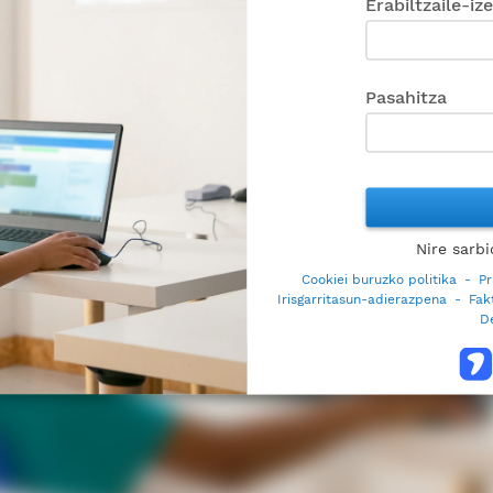
Erabiltzaile-iz
Pasahitza
Nire sarb
Cookiei buruzko politika
-
Pr
Irisgarritasun-adierazpena
-
Fak
D