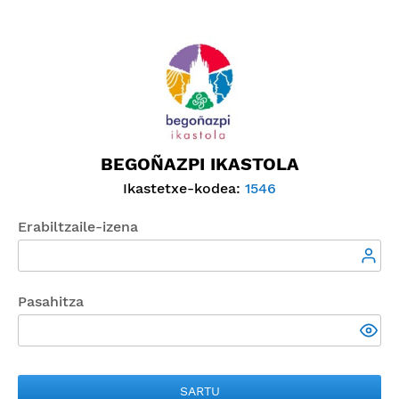
BEGOÑAZPI IKASTOLA
Ikastetxe-kodea:
1546
Erabiltzaile-izena
Pasahitza
SARTU