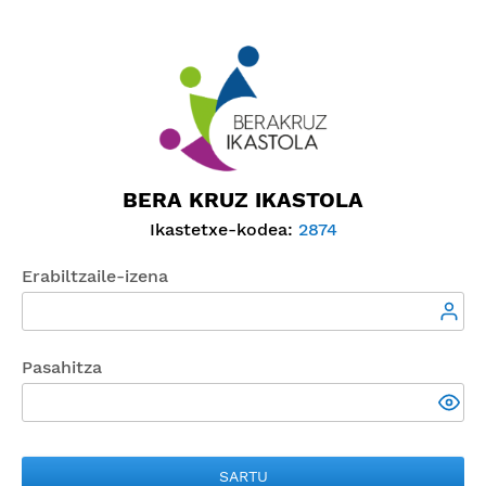
BERA KRUZ IKASTOLA
Ikastetxe-kodea:
2874
Erabiltzaile-izena
Pasahitza
SARTU