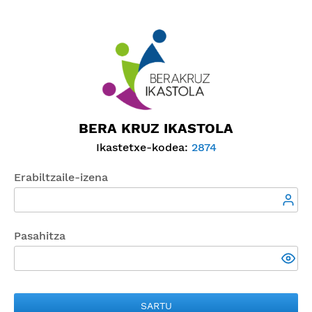
BERA KRUZ IKASTOLA
Ikastetxe-kodea:
2874
Erabiltzaile-izena
Pasahitza
SARTU