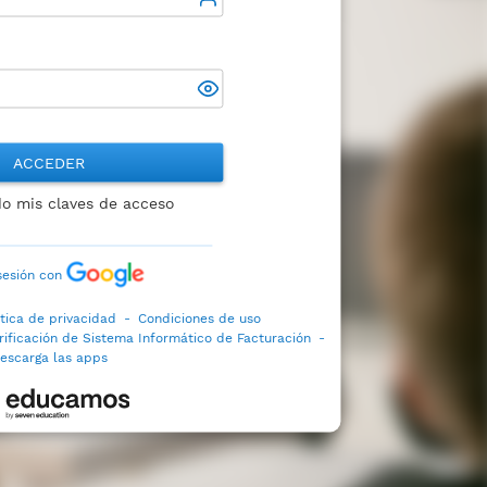
ACCEDER
do mis claves de acceso
 sesión con
ítica de privacidad
-
Condiciones de uso
rificación de Sistema Informático de Facturación
-
escarga las apps