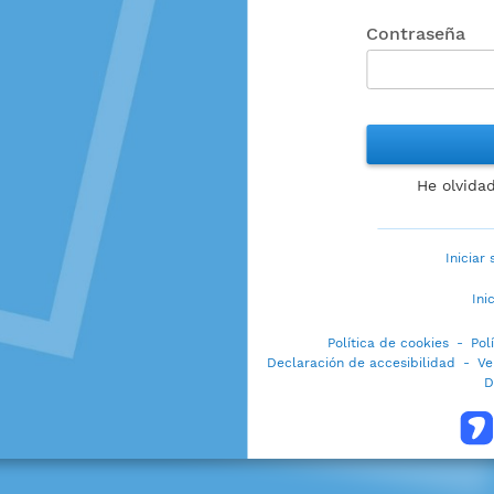
Contraseña
He olvida
Iniciar
Ini
Política de cookies
-
Pol
Declaración de accesibilidad
-
Ve
D