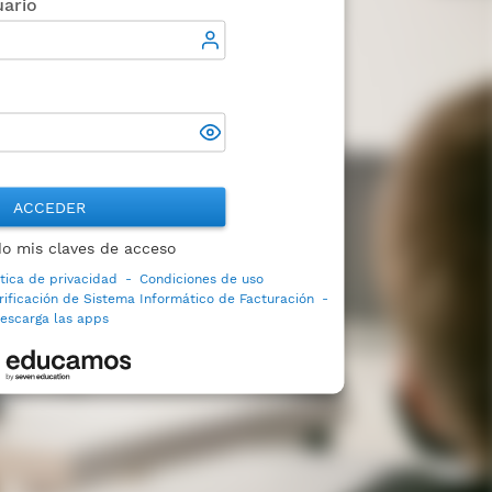
ario
ACCEDER
do mis claves de acceso
ítica de privacidad
-
Condiciones de uso
rificación de Sistema Informático de Facturación
-
escarga las apps