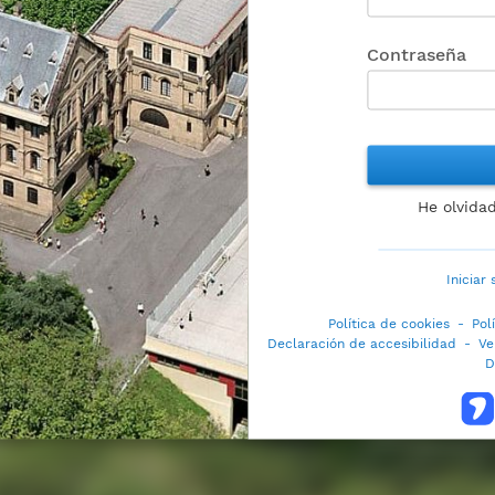
Contraseña
He olvida
Iniciar
Política de cookies
-
Pol
Declaración de accesibilidad
-
Ve
D