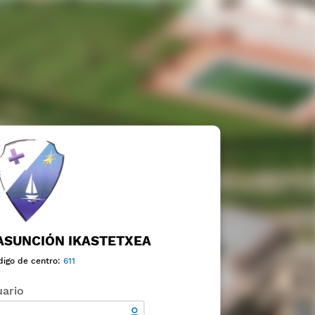
ASUNCIÓN IKASTETXEA
digo de centro:
611
ario