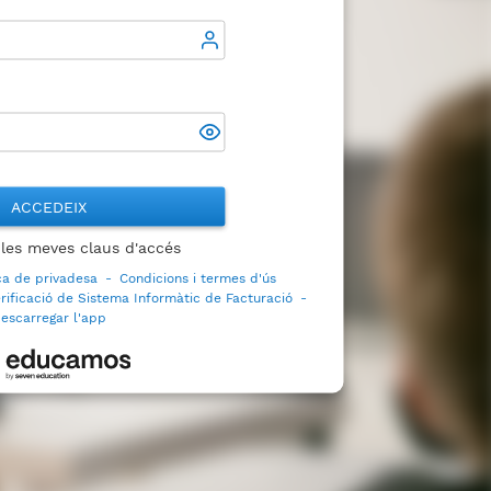
ACCEDEIX
 les meves claus d'accés
ica de privadesa
-
Condicions i termes d'ús
rificació de Sistema Informàtic de Facturació
-
escarregar l'app