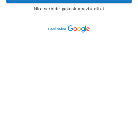
Nire sarbide-gakoak ahaztu ditut
Hasi saioa