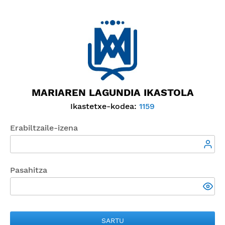
MARIAREN LAGUNDIA IKASTOLA
Ikastetxe-kodea:
1159
Erabiltzaile-izena
Pasahitza
SARTU