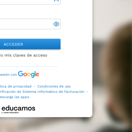
ACCEDER
do mis claves de acceso
 sesión con
ítica de privacidad
-
Condiciones de uso
rificación de Sistema Informático de Facturación
-
escarga las apps