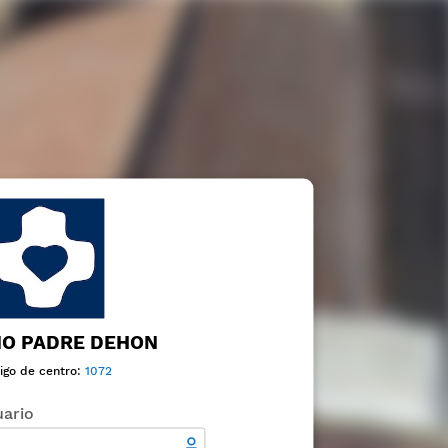
IO PADRE DEHON
igo de centro:
1072
ario