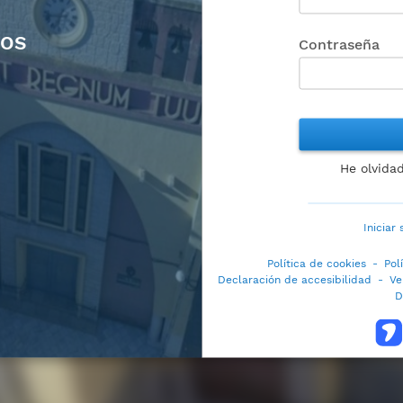
MOS
Contraseña
He olvida
Iniciar
Política de cookies
-
Pol
Declaración de accesibilidad
-
Ve
D