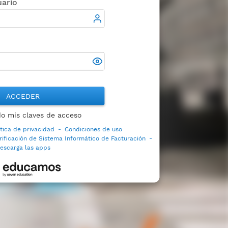
ario
ACCEDER
do mis claves de acceso
ítica de privacidad
-
Condiciones de uso
rificación de Sistema Informático de Facturación
-
escarga las apps