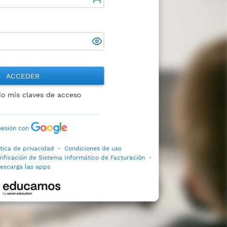
ACCEDER
do mis claves de acceso
 sesión con
ítica de privacidad
-
Condiciones de uso
rificación de Sistema Informático de Facturación
-
escarga las apps