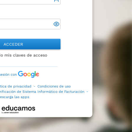
ACCEDER
do mis claves de acceso
 sesión con
ítica de privacidad
-
Condiciones de uso
rificación de Sistema Informático de Facturación
-
escarga las apps