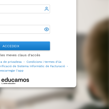
ACCEDEIX
 les meves claus d'accés
ica de privadesa
-
Condicions i termes d'ús
rificació de Sistema Informàtic de Facturació
-
escarregar l'app