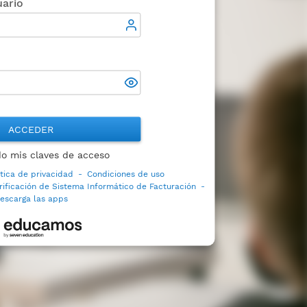
ario
ACCEDER
do mis claves de acceso
ítica de privacidad
-
Condiciones de uso
rificación de Sistema Informático de Facturación
-
escarga las apps