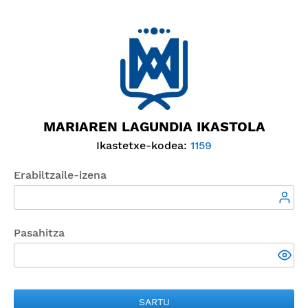
MARIAREN LAGUNDIA IKASTOLA
Ikastetxe-kodea:
1159
Erabiltzaile-izena
Pasahitza
SARTU