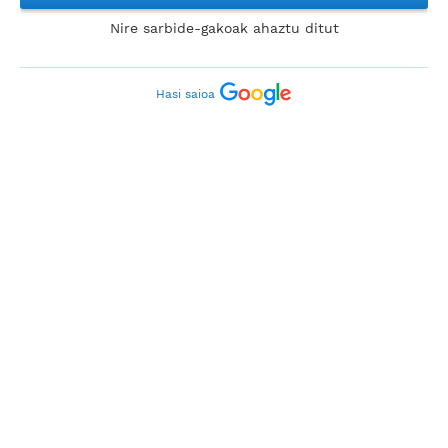
Nire sarbide-gakoak ahaztu ditut
Hasi saioa