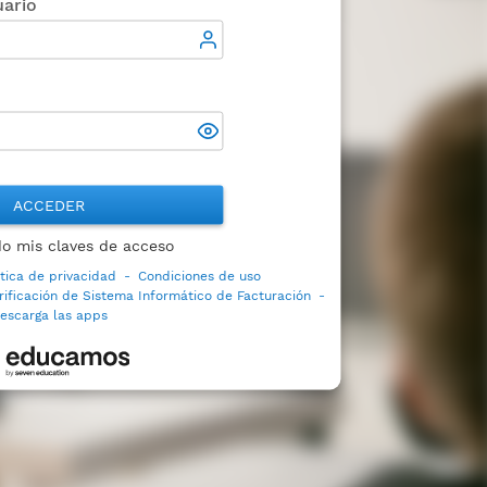
ario
ACCEDER
do mis claves de acceso
ítica de privacidad
-
Condiciones de uso
rificación de Sistema Informático de Facturación
-
escarga las apps