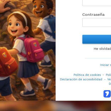
Contraseña
He olvida
Iniciar
Política de cookies
-
Pol
Declaración de accesibilidad
-
Ve
D