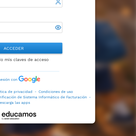
ACCEDER
do mis claves de acceso
 sesión con
ítica de privacidad
-
Condiciones de uso
rificación de Sistema Informático de Facturación
-
escarga las apps