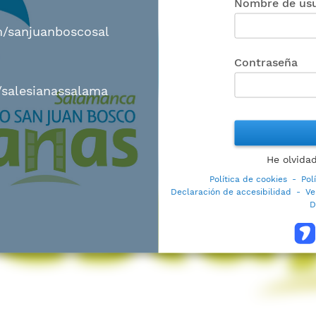
Nombre de usu
m/sanjuanboscosal
Contraseña
salesianassalama
He olvida
Política de cookies
-
Pol
Declaración de accesibilidad
-
Ve
D