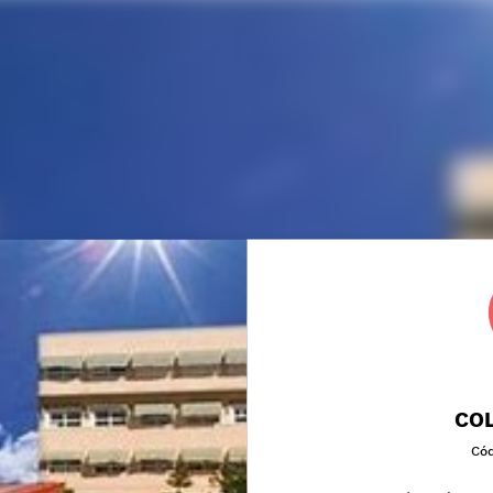
COL
Cód