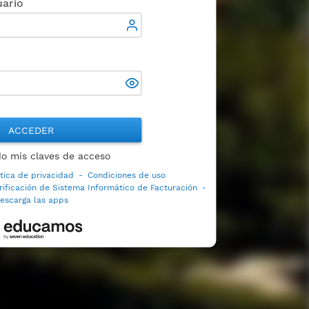
ario
ACCEDER
do mis claves de acceso
ítica de privacidad
-
Condiciones de uso
rificación de Sistema Informático de Facturación
-
escarga las apps